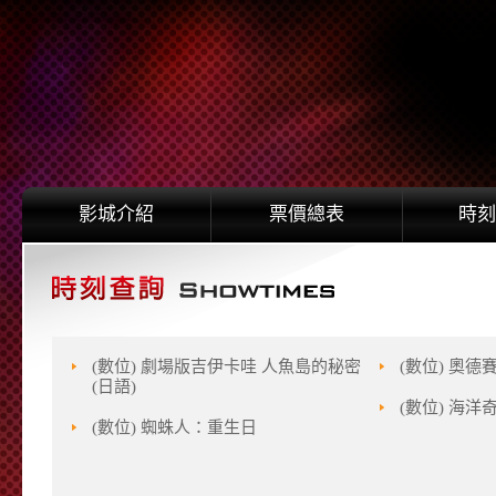
影城介紹
票價總表
時刻
(數位) 劇場版吉伊卡哇 人魚島的秘密
(數位) 奧德
(日語)
(數位) 海洋
(數位) 蜘蛛人：重生日