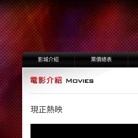
影城介紹
票價總表
現正熱映