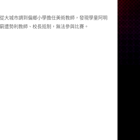
從大城市調到偏鄉小學擔任美術教師，發現學童阿明
窮遭勢利教師、校長抵制，無法參與比賽。