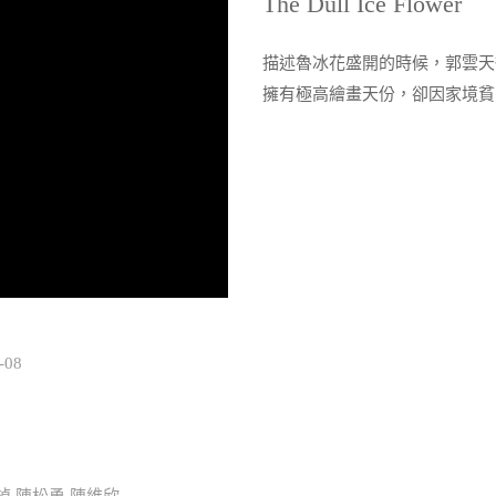
The Dull Ice Flower
描述魯冰花盛開的時候，郭雲天
擁有極高繪畫天份，卻因家境貧
-08