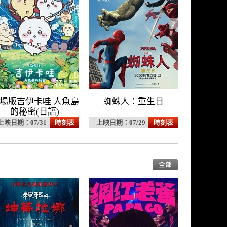
場版吉伊卡哇 人魚島
蜘蛛人：重生日
的秘密(日語)
上映日期：07/31
時刻表
上映日期：07/29
時刻表
上映日期：0