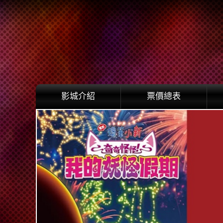
影城介紹
票價總表