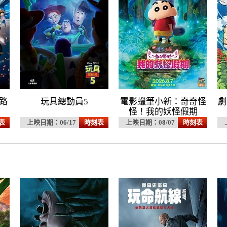
公路
玩具總動員5
電影蠟筆小新：奇奇怪
劇
怪！我的妖怪假期
表
上映日期：06/17
時刻表
上映日期：08/07
時刻表