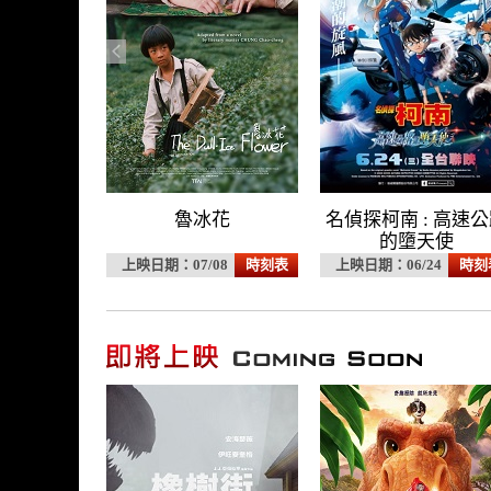
夢：新‧大
魯冰花
名偵探柯南 : 高速
鬼岩城
的墮天使
10
時刻表
上映日期：07/08
時刻表
上映日期：06/24
時刻